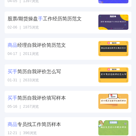
04-05
|
1397浏览
商品主管简历项
目经验怎么写"
股票/期货操盘
手
工作经历简历范文
/>
02-06
|
1875浏览
手工作经历简历
范文" />
商品
经理自我评价简历范文
04-17
|
2011浏览
商品经理自我评
价简历范文" />
买
手
简历自我评价怎么写
01-31
|
2633浏览
买
手
简历自我评
价怎么写" />
买
手
简历自我评价填写样本
05-16
|
2167浏览
买
手
简历自我评
价填写样本" />
商品
专员找工作简历样本
12-21
|
396浏览