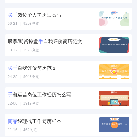
商品专员找工作
简历样本" />
买
手
岗位个人简历怎么写
06-21
|
9208浏览
买
手
岗位个人简
历怎么写" />
股票/期货操盘
手
自我评价简历范文
10-17
|
1973浏览
手自我评价简历
范文" />
买
手
自我评价简历范文
04-25
|
5048浏览
买
手
自我评价简
历范文" />
手
游运营岗位工作经历怎么写
12-06
|
2919浏览
手游运营岗位工
作经历怎么写"
商品
经理找工作简历样本
/>
11-16
|
462浏览