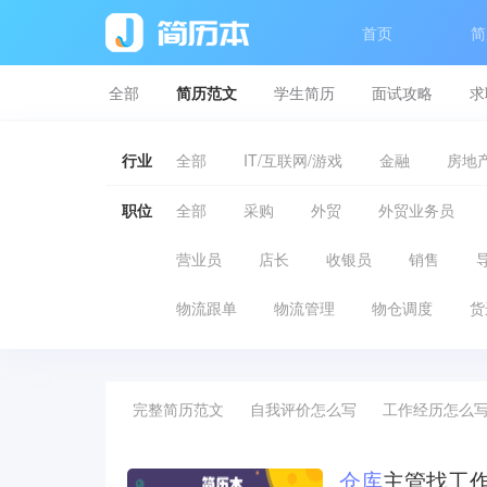
首页
简
全部
简历范文
学生简历
面试攻略
求
行业
全部
IT/互联网/游戏
金融
房地产
职位
全部
采购
外贸
外贸业务员
营业员
店长
收银员
销售
物流跟单
物流管理
物仓调度
货
完整简历范文
自我评价怎么写
工作经历怎么
仓库
主管找工