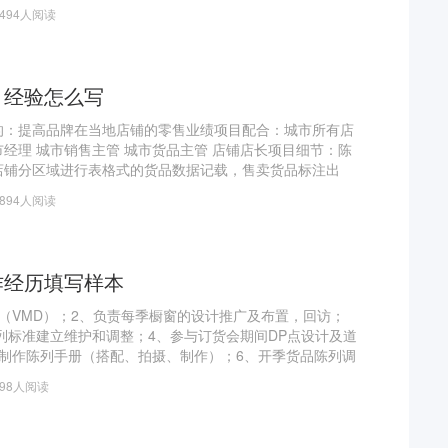
P作业，负责仓库帐物卡相符，进出库手续明确工作。4.库
6494人阅读
门进行物料库存控制，安全库存的建立，提供全面库存分析报
确保库存数据的准确性
目经验怎么写
的：提高品牌在当地店铺的零售业绩项目配合：城市所有店
经理 城市销售主管 城市货品主管 店铺店长项目细节：陈
店铺分区域进行表格式的货品数据记载，售卖货品标注出
根据售卖的数据分析进行合理化陈列，从而有效的提高店铺
1894人阅读
作经历填写样本
（VMD）；2、负责每季橱窗的设计推广及布置，回访；
陈列标准建立维护和调整；4、参与订货会期间DP点设计及道
作制作陈列手册（搭配、拍摄、制作）；6、开季货品陈列调
橱窗尺寸采购道具，并跟进工期，合同及到仓情况；8、节假
498人阅读
具采购；微信小编工作：1、负责公司微信平台的建立，更新
文案撰写和公众平台