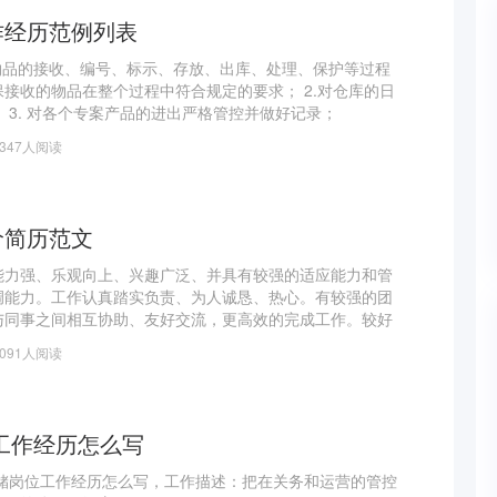
作经历范例列表
物品的接收、编号、标示、存放、出库、处理、保护等过程
接收的物品在整个过程中符合规定的要求； 2.对仓库的日
 3. 对各个专案产品的进出严格管控并做好记录；
1347人阅读
价简历范文
能力强、乐观向上、兴趣广泛、并具有较强的适应能力和管
调能力。工作认真踏实负责、为人诚恳、热心。有较强的团
与同事之间相互协助、友好交流，更高效的完成工作。较好
力；工作积极主动，能尽心尽责地完成本职工作，具备较强
5091人阅读
古有伯乐相马，毛遂自荐，今愿借你慧眼助我千里之行。疾
可知马力，相信我、选择我、我会证
工作经历怎么写
仓储岗位工作经历怎么写，工作描述：把在关务和运营的管控