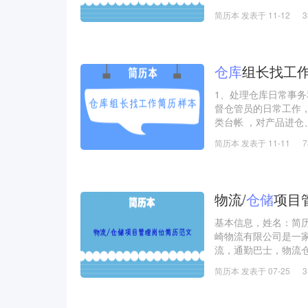
型男士服装零售集团
简历本 发表于 11-12
港、台湾和澳门经营11个包括Ce
D’Urban 等中档到
仓库
组长找工
1、处理仓库日常事
督仓管员的日常工作
类台帐 ，对产品进
统计和核查；4、协
简历本 发表于 11-11
问题及时反馈处理；5
核结果报部门负责人
物流/
仓储
项目
基本信息，姓名：简
崎物流有限公司是一
流，通勤巴士，物流
1、跟进与维护公司V
简历本 发表于 07-25
2、根据客户需求和
3、货物运输中，及
4、另外负责业务部