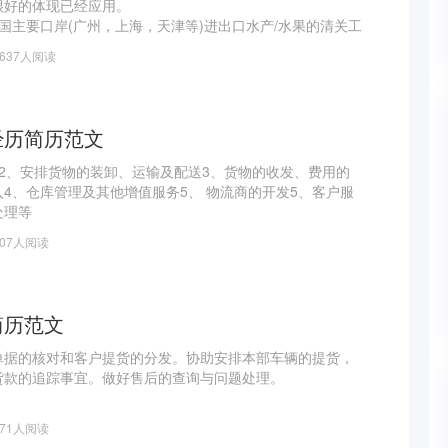
很好的体现已经应用。
国主要口岸(广州，上海，天津等)进出口水产/水果的清关工
作；
9637人阅读
植物检疫许可证以及进口资质等证照，并与相关的政府部门和
沟通；
不断改进物流和关务方案，提高物流效率降低物流陈本。
目（除冷冻生鲜项目）提
经历简历范文
2、安排货物的装卸、运输及配送3、货物的收发、费用的
4、仓库管理及其他增值服务5、 物流商的开发5、客户服
处理等
807人阅读
简历范文
单据的核对和客户提货的分发。协助安排本部车辆的提货，
货款的追踪事宜。做好售后的查询与问题处理。
671人阅读