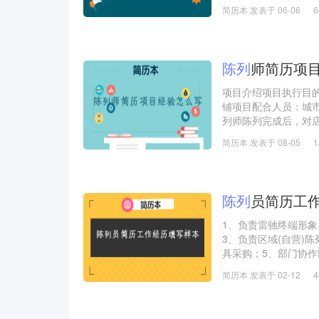
入库储存出库搬运SO
简历本 发表于 06-06
存控制.协助物控部
告，评估库存状态。
陈列
师简历项
项目介绍项目执行目
铺项目配合人员：城市
列师陈列完成后，对
来，一周后陈列师会
简历本 发表于 08-05
业绩。我的职责
陈列
员简历工
1、负责雷驰终端形象
3、负责区域(自营)
具采购；5、部门协
整及培训；7、根据
简历本 发表于 02-12
日礼品采购及橱窗道
及维护；2、新品的