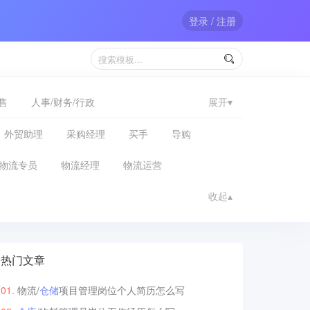
登录 / 注册

售
人事/财务/行政
展开▾
外贸助理
采购经理
买手
导购
物流专员
物流经理
物流运营
收起▴
热门文章
物流/
仓储
项目管理岗位个人简历怎么写