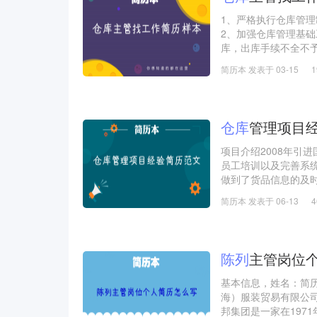
1、严格执行仓库管
2、加强仓库管理基
库，出库手续不全不
点，确保帐物相符，
简历本 发表于 03-15
次序，按照物料种类
洁。5、负责仓库管
仓库
管理项目
项目介绍2008年引
员工培训以及完善系
做到了货品信息的及
相符，基本无库存误
简历本 发表于 06-13
及使用。实现了300
品管理，使商品最大
陈列
主管岗位
基本信息，姓名：简
海）服装贸易有限公司
邦集团是一家在197