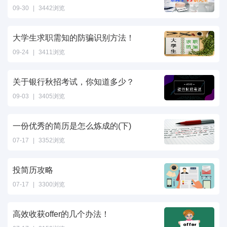
09-30
|
3442浏览
大学生求职需知的防骗识别方法！
09-24
|
3411浏览
关于银行秋招考试，你知道多少？
09-03
|
3405浏览
一份优秀的简历是怎么炼成的(下)
07-17
|
3352浏览
投简历攻略
07-17
|
3300浏览
高效收获offer的几个办法！