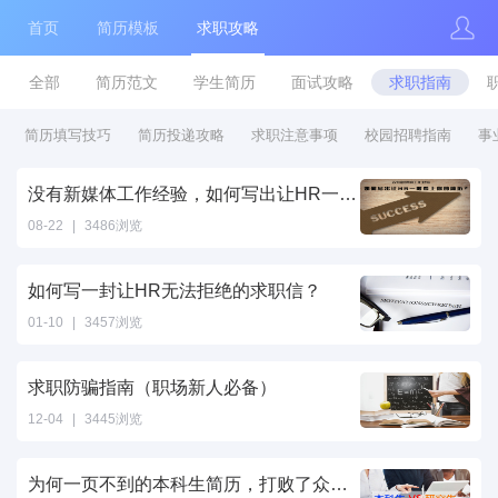
首页
简历模板
求职攻略
全部
简历范文
学生简历
面试攻略
求职指南
简历填写技巧
简历投递攻略
求职注意事项
校园招聘指南
事
没有新媒体工作经验，如何写出让HR一眼看上的简历
08-22
|
3486浏览
如何写一封让HR无法拒绝的求职信？
01-10
|
3457浏览
求职防骗指南（职场新人必备）
12-04
|
3445浏览
为何一页不到的本科生简历，打败了众多研究生？