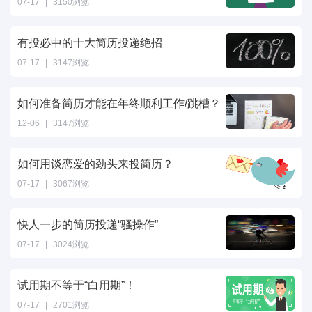
07-17
|
3150浏览
有投必中的十大简历投递绝招
07-17
|
3147浏览
如何准备简历才能在年终顺利工作/跳槽？
12-06
|
3147浏览
如何用谈恋爱的劲头来投简历？
07-17
|
3067浏览
快人一步的简历投递“骚操作”
07-17
|
3024浏览
试用期不等于“白用期”！
07-17
|
2701浏览