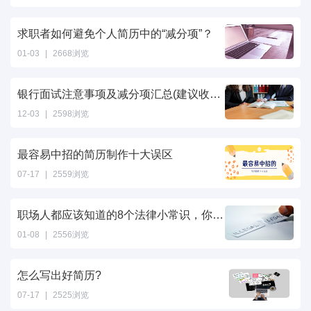
求职者如何避免个人简历中的“减分项”？
01-03
|
2668浏览
银行面试注意事项及减分项汇总(建议收藏！)
12-03
|
2598浏览
最容易中招的简历制作十大误区
07-17
|
2559浏览
职场人都应该知道的8个法律小常识，你知道几个？
01-08
|
2556浏览
怎么写出好简历?
07-17
|
2525浏览