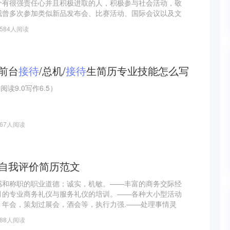
个有很强责任心并且积极进取的人，积极参与社会活动，敬
我曾多次参加类似新品发布会、比赛活动、国际会议以及文
主要负责沟通协调以及负责一小部分活动执行工作，锻炼了
1584人阅读
问题以及团队合作的能力，也能更加自如的处理人际关系。
工作中实现自己的价值。
/前台
接待
/总机/
接待
生简历专业技能怎么写
0阅读9.0写作6.5）
667人阅读
自我评价简历范文
感和称职的职业道德；诚实，机敏。——丰富的商务交际经
月的专业商务礼仪与服务礼仪的培训。——各种大小型活动
、年会，策划过展会，酒会等，执行力强.——处理事情灵
力特别强。——永远有一颗不断学习的心态，可用纯英文作
688人阅读
少国家英语的口音 ——熟悉各种现代网络社交平台操作，和