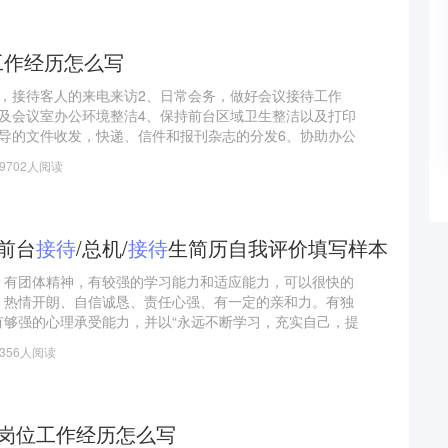
宝，Ebay, ERP等—
工作经历怎么写
作，接待客人的来电来访2、日常会务，做好会议接待工作
以及会议室办公环境整洁4、保持前台区域卫生整洁以及打印
领导的文件收发，快递、信件和报刊杂志的分发6、协助办公
他任务
19702人阅读
/前台
接待
/总机/
接待
生简历自我评价填写样本
，有团体精神，有较强的学习能力和适应能力，可以很快的
。热情开朗、自信诚恳、责任心强、有一定的亲和力。有独
有够强的心理承受能力，并以“永远不断学习，充实自己，提
工作目标。并清楚的知道世界没有最好，只有更好。也努力让
1356人阅读
岗位工作经历怎么写