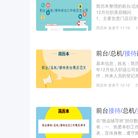
简历本整理的前台/总机
12月任职美容顾问
1、主要负责门店日常
客满意度；
简历本 发表于 11-16
2、定期电话预约和
3、定期参加公司各
4、一比一复制传达
前台/总机/
接待
2014年至2017年
1、主要负责
基本信息，姓名：简历
年12月份入职该公司
作，外来人员的登记
费用报销及发放登记
简历本 发表于 12-12
及月度考勤报表提交
公司活动等。
2012年3月份因各
前台
接待
/总机/
在“致远辅导班”担任
有：一、热爱本职工
表，言传身教，遵守