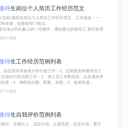
接待
生岗位个人简历工作经历范文
/总机/接待生岗位个人简历工作经历范文，工作描述：一:
记和传递，转接各部门电话。
接见地点和礼貌上的一些接待，通知要访的领导三:复印各部
及时做好碳粉和纸张的替换。
2262人阅读
分类记录登记。
类摆放，及时向相关领导申购。
关人员领取，做好办公地方整齐不乱。
勤数据统计，协助行政的其他工作
接待
生工作经历范例列表
购、会议安排等各类日常行政工作；2、定期更新和整理员工
意见做好行政后勤工作；3、录入员工考勤信息，以及请假单
的结算；4、物料的点数，配数，发配；5、收发快递，
、办公室，仓库的日常管理及卫生；7、报关单的处理工作
1917人阅读
接待
生自我评价范例列表
苦耐劳，乐观向上，适应力强，认真负责，抗压力强，勇于