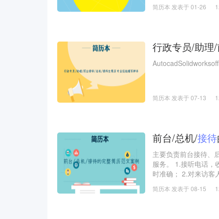
认真备课，上好课；
简历本 发表于 01-26
要做到：第一，复习
业情况，有针对性的
行政专员/助理
AutocadSolidworks
简历本 发表于 07-13
前台/总机/
接待
主要负责前台接待、
服务。 1.接听电话
时准确； 2.对来访
刊、快递、信件、包裹
简历本 发表于 08-15
排并做好登记备案及会
清洁维护管理工作，