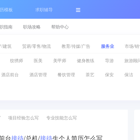
历模板
求职辅导
职指南
职场攻略
帮助中心
/建筑
贸易/零售/物流
教育/传媒/广告
服务业
市场/销
纹绣师
医美
美甲师
健身教练
导游
旅游顾
酒店前台
酒店管理
餐饮管理
茶艺
保安
保洁
写
项目经验怎么写
专业技能怎么写
/前台
接待
/总机/
接待
生个人简历怎么写