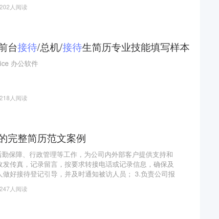
做好学生管理和课堂、课间及课后纪律管理工作。每次课堂
1202人阅读
。对当天上课已讲内容进行回顾。第二，作业。明确当天作
对学生进行辅导，做到有规律、
/前台
接待
/总机/
接待
生简历专业技能填写样本
office 办公软件
1218人阅读
的完整简历范文案例
后勤保障、行政管理等工作，为公司内外部客户提供支持和
，收发传真，记录留言，按要求转接电话或记录信息，确保及
客人做好接待登记引导，并及时通知被访人员； 3.负责公司报
的收发并及时做好登记； 4.公司会议室、洽谈室预定、安
1247人阅读
议服务、会后整理； 5.监督、检查办公区设施设备的日常
展