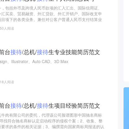
务，包括外币及跨境人民币款项的汇入汇出、国际信用证、
外汇买卖、贸易融资、外汇贷款、外汇开销户、国际收支申
项目项下的各类业务。兼任对公客户普通人民币支付结算业
550人阅读
/前台
接待
/总机/
接待
生专业技能简历范文
ign、Illustrator、Auto CAD、3D Max
418人阅读
/前台
接待
/总机/
接待
生项目经验简历范文
飞牛肉有限公司的委托，代理该公司脸谱图形中国驰名商标
、寻找符合驰名商标认定启动程序的侵权个案；2、收集、整
所要求的条件的相关证据；3、编撰需向国家商标局报送的认