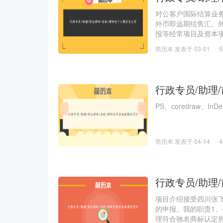
对公客户国际结算业
外币即远期结售汇、
报等经常项目及资本
务。
简历本 发表于 03-01
行政专员/助理
PS、coredraw、InDes
简历本 发表于 04-14
行政专员/助理
项目介绍接受四川张
的申报。我的职责1
理符合驰名商标认定