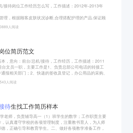
/接待岗位工作经历怎么写，工作描述：2012年-2013年
管理，根据顾客皮肤状况诊断,合理搭配护理的产品.保证顾
10889人阅读
服务回访，配合经理完成每月指定目标任务；
项专业技能、专业手法、专业知识的培训；
给员工培训内容。
岗位简历范文
1月任职莎蔓莉莎前台主任
本，意向：前台/总机/接待，工作经历，工作描述：2011
前台文员一职，主要工作是1、负责总部公司电话的转接工
并通报相关部门；2、快递的签收及登记，办公用品的采购、
；3、考勤的管理，办理新入职员工考勤卡，制作每月工资表
2543人阅读
财务；4、更新和管理员工通讯录等联系方式；5、协助组织
方面表现突出，总裁提名调入营销部任副总秘书一职，主要
接待
生找工作简历样本
数学老师，负责辅导高一（1）班学生的数学；工作职责主要
作，认真遵守学校的各项管理制度，注重教书育人，为人师
师德，正确引导和教育学生。二、做好各项教学准备工作，