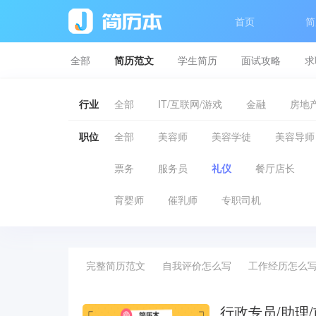
首页
简
全部
简历范文
学生简历
面试攻略
求
行业
全部
IT/互联网/游戏
金融
房地产
职位
全部
美容师
美容学徒
美容导师
票务
服务员
礼仪
餐厅店长
育婴师
催乳师
专职司机
完整简历范文
自我评价怎么写
工作经历怎么
行政专员/助理