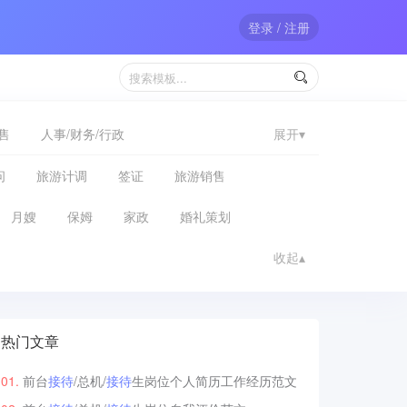
登录 / 注册

售
人事/财务/行政
展开▾
问
旅游计调
签证
旅游销售
月嫂
保姆
家政
婚礼策划
收起▴
热门文章
前台
接待
/总机/
接待
生岗位个人简历工作经历范文