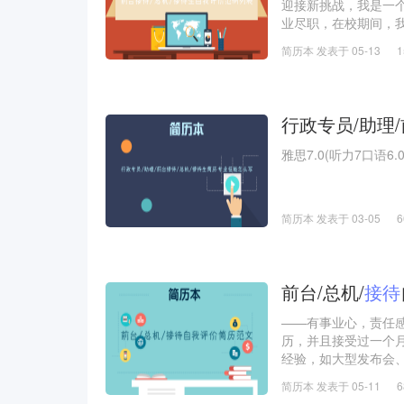
迎接新挑战，我是一
业尽职，在校期间，
化论坛活动的兼职，
简历本 发表于 05-13
与人交往、分析解决
我相信未来一定会在
行政专员/助理
雅思7.0(听力7口语6.
简历本 发表于 03-05
前台/总机/
接待
——有事业心，责任
历，并且接受过一个
经验，如大型发布会
活，热情大方，亲和
简历本 发表于 05-11
为工作语言，熟悉不