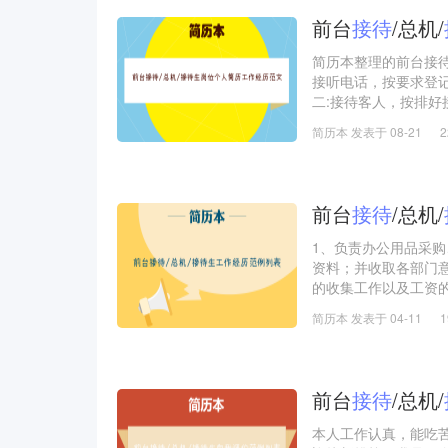
前台
接待
/总机/
简历本整理的前台接待
接听电话，按要求登
二:接待客人，按排好
门一些文件及打印，
简历本 发表于 08-21
四:按要求打印吊牌，
五:文具领取登记，分
六:接收快递通知相
七:负责员工的每日考
前台
接待
/总机/
1、负责办公用品采
资料；并收取各部门
的收集工作以及工资
EMAIL，传真；6
简历本 发表于 04-11
前台
接待
/总机/
本人工作认真，能吃