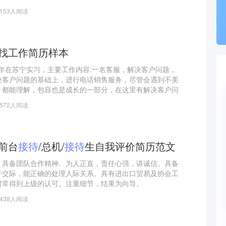
1153人阅读
找工作简历样本
，半年在苏宁实习，主要工作内容:一名客服，解决客户问题，
决客户问题的基础上，进行电话销售服务，尽管会遇到不美
，都能理解，包容也是成长的一部分，在这里有解决客户问
因我们服务带来的不美丽的声音，我在这里成长，我敢说我
1572人阅读
职的客服。
/前台
接待
/总机/
接待
生自我评价简历范文
，具备团队合作精神。为人正直，责任心强，讲诚信。具备
于交际，能正确的处理人际关系。具有进出口贸易及协会工
时常得到上级的认可。注重细节，结果为向导。
1438人阅读